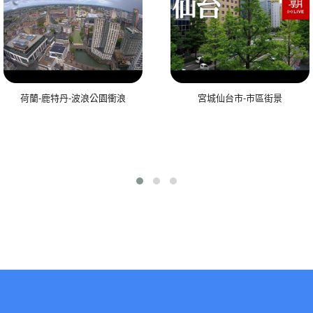
荷蘭-鹿特丹-波浪公園衝浪
宮城仙台市-市區街景