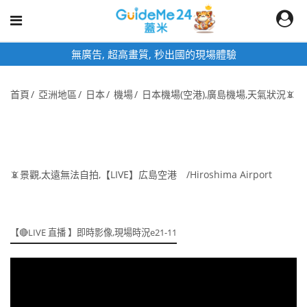
無廣告, 超高畫質, 秒出國的現場體驗
首頁
亞洲地區
日本
機場
日本機場(空港),廣島機場,天氣狀況📵
📵景觀,太遠無法自拍,【LIVE】広島空港 /Hiroshima Airport
【🔴LIVE 直播 】即時影像,現場時況e21-11