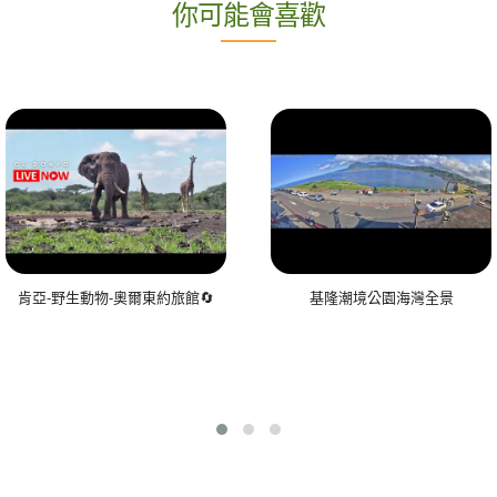
你可能會喜歡
肯亞-野生動物-奧爾東約旅館🔄
基隆潮境公園海灣全景