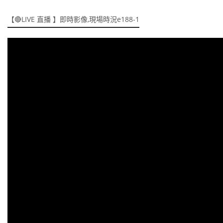
【🔴LIVE 直播 】即時影像,現場時況e188-1