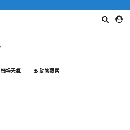
✈️機場天氣
🐬 動物觀察